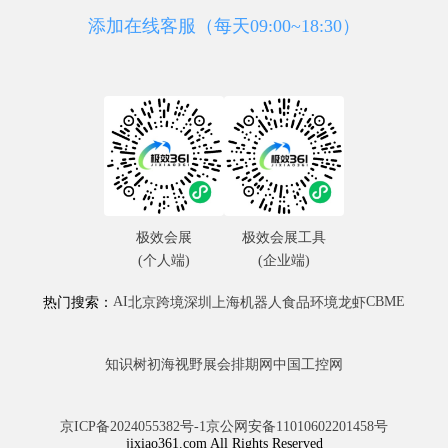
添加在线客服（每天09:00~18:30）
极效会展
极效会展工具
(个人端)
(企业端)
AI
CBME
热门搜索：
北京
跨境
深圳
上海
机器人
食品
环境
龙虾
知识树
初海视野
展会排期网
中国工控网
京ICP备2024055382号-1
京公网安备11010602201458号
jixiao361.com All Rights Reserved