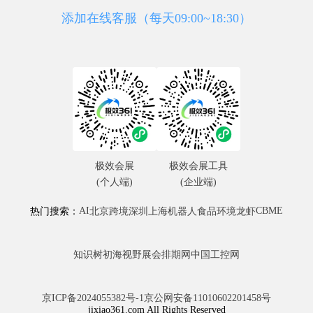
添加在线客服（每天09:00~18:30）
极效会展
极效会展工具
(个人端)
(企业端)
AI
CBME
热门搜索：
北京
跨境
深圳
上海
机器人
食品
环境
龙虾
知识树
初海视野
展会排期网
中国工控网
京ICP备2024055382号-1
京公网安备11010602201458号
jixiao361.com All Rights Reserved