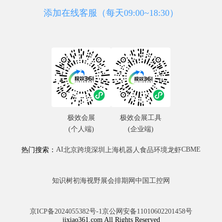
添加在线客服（每天09:00~18:30）
极效会展
极效会展工具
(个人端)
(企业端)
AI
CBME
热门搜索：
北京
跨境
深圳
上海
机器人
食品
环境
龙虾
知识树
初海视野
展会排期网
中国工控网
京ICP备2024055382号-1
京公网安备11010602201458号
jixiao361.com All Rights Reserved