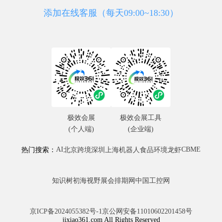
添加在线客服（每天09:00~18:30）
极效会展
极效会展工具
(个人端)
(企业端)
AI
CBME
热门搜索：
北京
跨境
深圳
上海
机器人
食品
环境
龙虾
知识树
初海视野
展会排期网
中国工控网
京ICP备2024055382号-1
京公网安备11010602201458号
jixiao361.com All Rights Reserved