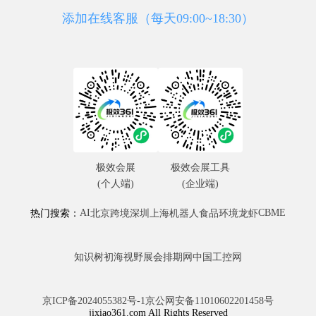
添加在线客服（每天09:00~18:30）
极效会展
极效会展工具
(个人端)
(企业端)
AI
CBME
热门搜索：
北京
跨境
深圳
上海
机器人
食品
环境
龙虾
知识树
初海视野
展会排期网
中国工控网
京ICP备2024055382号-1
京公网安备11010602201458号
jixiao361.com All Rights Reserved