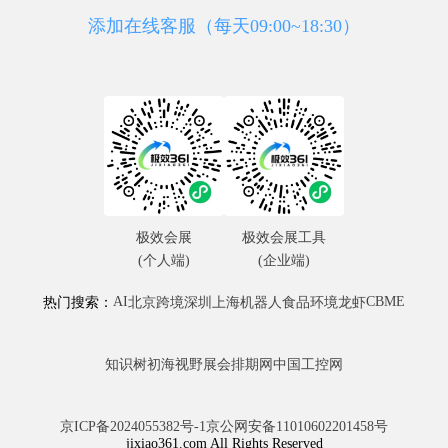
添加在线客服（每天09:00~18:30）
极效会展
极效会展工具
(个人端)
(企业端)
AI
CBME
热门搜索：
北京
跨境
深圳
上海
机器人
食品
环境
龙虾
知识树
初海视野
展会排期网
中国工控网
京ICP备2024055382号-1
京公网安备11010602201458号
jixiao361.com All Rights Reserved