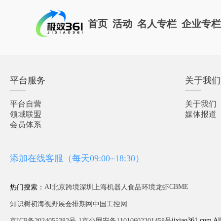
首页
活动
名人专栏
企业专
平台服务
关于我们
平台自营
关于我们
领域联盟
媒体报道
会员体系
添加在线客服（每天09:00~18:30）
AI
CBME
热门搜索：
北京
跨境
深圳
上海
机器人
食品
环境
龙虾
知识树
初海视野
展会排期网
中国工控网
jixiao361.com Al
京ICP备2024055382号-1
京公网安备11010602201458号