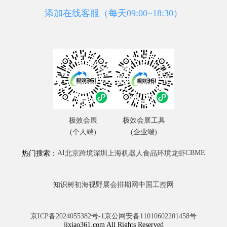
添加在线客服（每天09:00~18:30）
极效会展
极效会展工具
(个人端)
(企业端)
AI
CBME
热门搜索：
北京
跨境
深圳
上海
机器人
食品
环境
龙虾
知识树
初海视野
展会排期网
中国工控网
京ICP备2024055382号-1
京公网安备11010602201458号
jixiao361.com All Rights Reserved