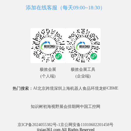
添加在线客服（每天09:00~18:30）
极效会展
极效会展工具
(个人端)
(企业端)
AI
CBME
热门搜索：
北京
跨境
深圳
上海
机器人
食品
环境
龙虾
知识树
初海视野
展会排期网
中国工控网
京ICP备2024055382号-1
京公网安备11010602201458号
jixiao361.com All Rights Reserved