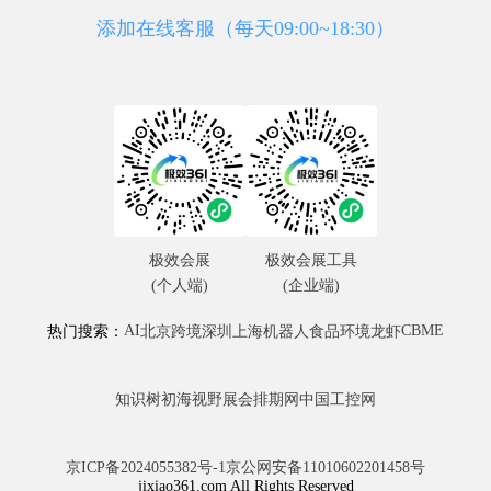
添加在线客服（每天09:00~18:30）
极效会展
极效会展工具
(个人端)
(企业端)
AI
CBME
热门搜索：
北京
跨境
深圳
上海
机器人
食品
环境
龙虾
知识树
初海视野
展会排期网
中国工控网
京ICP备2024055382号-1
京公网安备11010602201458号
jixiao361.com All Rights Reserved