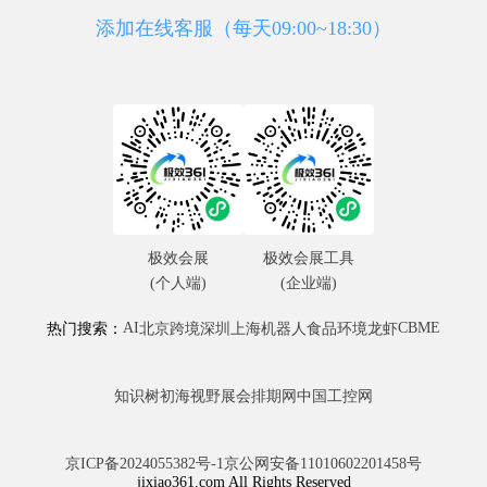
添加在线客服（每天09:00~18:30）
极效会展
极效会展工具
(个人端)
(企业端)
AI
CBME
热门搜索：
北京
跨境
深圳
上海
机器人
食品
环境
龙虾
知识树
初海视野
展会排期网
中国工控网
京ICP备2024055382号-1
京公网安备11010602201458号
jixiao361.com All Rights Reserved