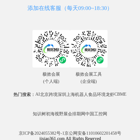
添加在线客服（每天09:00~18:30）
极效会展
极效会展工具
(个人端)
(企业端)
AI
CBME
热门搜索：
北京
跨境
深圳
上海
机器人
食品
环境
龙虾
知识树
初海视野
展会排期网
中国工控网
京ICP备2024055382号-1
京公网安备11010602201458号
jixiao361.com All Rights Reserved