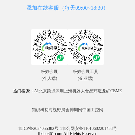
添加在线客服（每天09:00~18:30）
极效会展
极效会展工具
(个人端)
(企业端)
AI
CBME
热门搜索：
北京
跨境
深圳
上海
机器人
食品
环境
龙虾
知识树
初海视野
展会排期网
中国工控网
京ICP备2024055382号-1
京公网安备11010602201458号
jixiao361.com All Rights Reserved