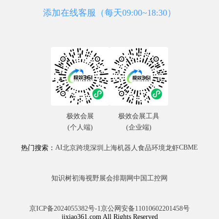
添加在线客服（每天09:00~18:30）
极效会展
极效会展工具
(个人端)
(企业端)
AI
CBME
热门搜索：
北京
跨境
深圳
上海
机器人
食品
环境
龙虾
知识树
初海视野
展会排期网
中国工控网
京ICP备2024055382号-1
京公网安备11010602201458号
jixiao361.com All Rights Reserved