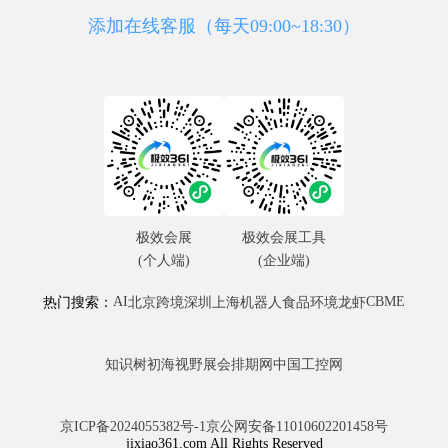
添加在线客服（每天09:00~18:30）
极效会展
极效会展工具
(个人端)
(企业端)
AI
CBME
热门搜索：
北京
跨境
深圳
上海
机器人
食品
环境
龙虾
知识树
初海视野
展会排期网
中国工控网
京ICP备2024055382号-1
京公网安备11010602201458号
jixiao361.com All Rights Reserved