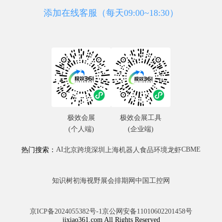
添加在线客服（每天09:00~18:30）
极效会展
极效会展工具
(个人端)
(企业端)
AI
CBME
热门搜索：
北京
跨境
深圳
上海
机器人
食品
环境
龙虾
知识树
初海视野
展会排期网
中国工控网
京ICP备2024055382号-1
京公网安备11010602201458号
jixiao361.com All Rights Reserved