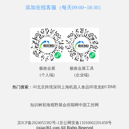
添加在线客服（每天09:00~18:30）
极效会展
极效会展工具
(个人端)
(企业端)
AI
CBME
热门搜索：
北京
跨境
深圳
上海
机器人
食品
环境
龙虾
知识树
初海视野
展会排期网
中国工控网
京ICP备2024055382号-1
京公网安备11010602201458号
jixiao361.com All Rights Reserved