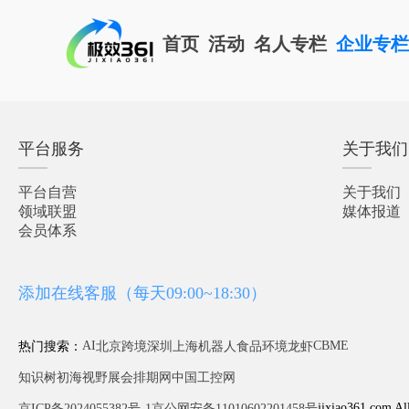
首页
活动
名人专栏
企业专
平台服务
关于我们
平台自营
关于我们
领域联盟
媒体报道
会员体系
添加在线客服（每天09:00~18:30）
AI
CBME
热门搜索：
北京
跨境
深圳
上海
机器人
食品
环境
龙虾
知识树
初海视野
展会排期网
中国工控网
jixiao361.com Al
京ICP备2024055382号-1
京公网安备11010602201458号