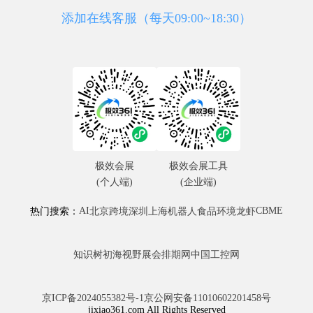
添加在线客服（每天09:00~18:30）
极效会展
极效会展工具
(个人端)
(企业端)
AI
CBME
热门搜索：
北京
跨境
深圳
上海
机器人
食品
环境
龙虾
知识树
初海视野
展会排期网
中国工控网
京ICP备2024055382号-1
京公网安备11010602201458号
jixiao361.com All Rights Reserved