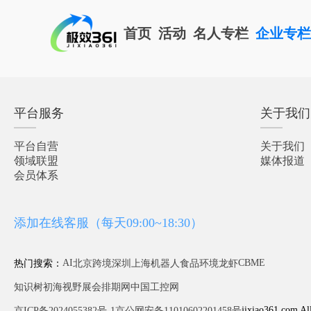
首页
活动
名人专栏
企业专
平台服务
关于我们
平台自营
关于我们
领域联盟
媒体报道
会员体系
添加在线客服（每天09:00~18:30）
AI
CBME
热门搜索：
北京
跨境
深圳
上海
机器人
食品
环境
龙虾
知识树
初海视野
展会排期网
中国工控网
jixiao361.com Al
京ICP备2024055382号-1
京公网安备11010602201458号