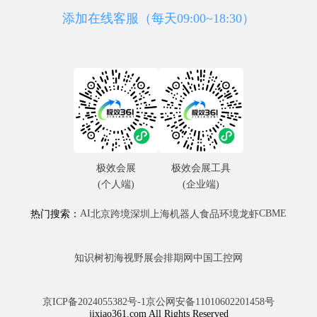
添加在线客服（每天09:00~18:30）
极效会展
极效会展工具
(个人端)
(企业端)
AI
CBME
热门搜索：
北京
跨境
深圳
上海
机器人
食品
环境
龙虾
知识树
初海视野
展会排期网
中国工控网
京ICP备2024055382号-1
京公网安备11010602201458号
jixiao361.com All Rights Reserved