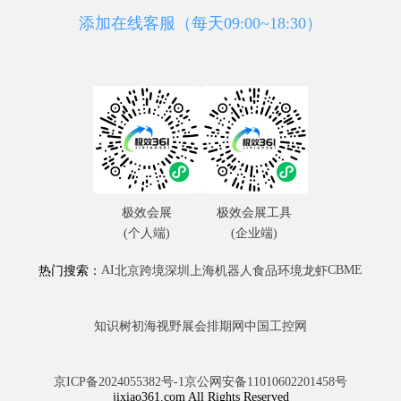
添加在线客服（每天09:00~18:30）
极效会展
极效会展工具
(个人端)
(企业端)
AI
CBME
热门搜索：
北京
跨境
深圳
上海
机器人
食品
环境
龙虾
知识树
初海视野
展会排期网
中国工控网
京ICP备2024055382号-1
京公网安备11010602201458号
jixiao361.com All Rights Reserved