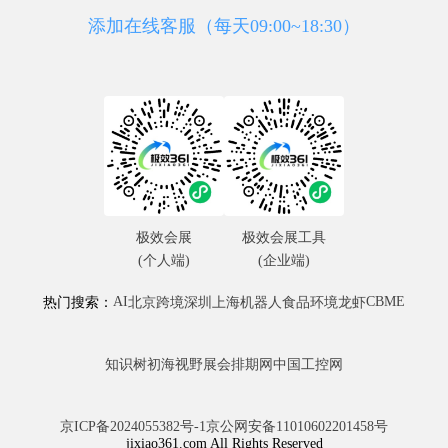
添加在线客服（每天09:00~18:30）
极效会展
极效会展工具
(个人端)
(企业端)
AI
CBME
热门搜索：
北京
跨境
深圳
上海
机器人
食品
环境
龙虾
知识树
初海视野
展会排期网
中国工控网
京ICP备2024055382号-1
京公网安备11010602201458号
jixiao361.com All Rights Reserved