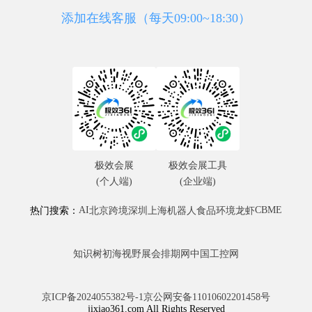
添加在线客服（每天09:00~18:30）
极效会展
极效会展工具
(个人端)
(企业端)
AI
CBME
热门搜索：
北京
跨境
深圳
上海
机器人
食品
环境
龙虾
知识树
初海视野
展会排期网
中国工控网
京ICP备2024055382号-1
京公网安备11010602201458号
jixiao361.com All Rights Reserved