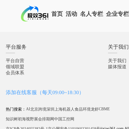
首页
活动
名人专栏
企业专
平台服务
关于我们
平台自营
关于我们
领域联盟
媒体报道
会员体系
添加在线客服（每天09:00~18:30）
AI
CBME
热门搜索：
北京
跨境
深圳
上海
机器人
食品
环境
龙虾
知识树
初海视野
展会排期网
中国工控网
jixiao361.com Al
京ICP备2024055382号-1
京公网安备11010602201458号