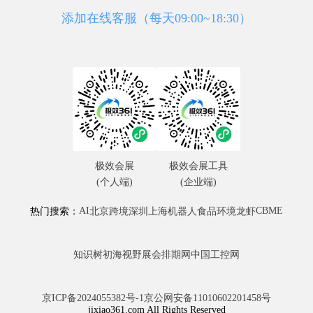
添加在线客服（每天09:00~18:30）
极效会展
极效会展工具
(个人端)
(企业端)
AI
CBME
热门搜索：
北京
跨境
深圳
上海
机器人
食品
环境
龙虾
知识树
初海视野
展会排期网
中国工控网
京ICP备2024055382号-1
京公网安备11010602201458号
jixiao361.com All Rights Reserved