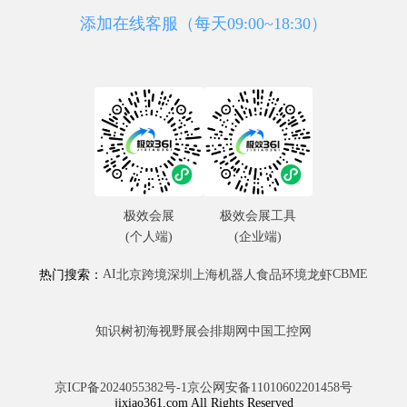
添加在线客服（每天09:00~18:30）
极效会展
极效会展工具
(个人端)
(企业端)
AI
CBME
热门搜索：
北京
跨境
深圳
上海
机器人
食品
环境
龙虾
知识树
初海视野
展会排期网
中国工控网
京ICP备2024055382号-1
京公网安备11010602201458号
jixiao361.com All Rights Reserved