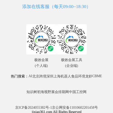
添加在线客服（每天09:00~18:30）
极效会展
极效会展工具
(个人端)
(企业端)
AI
CBME
热门搜索：
北京
跨境
深圳
上海
机器人
食品
环境
龙虾
知识树
初海视野
展会排期网
中国工控网
京ICP备2024055382号-1
京公网安备11010602201458号
jixiao361.com All Rights Reserved