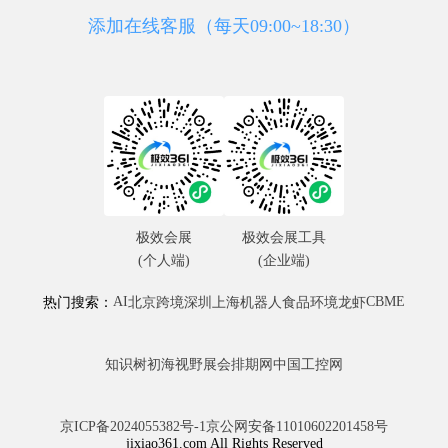
添加在线客服（每天09:00~18:30）
极效会展
极效会展工具
(个人端)
(企业端)
AI
CBME
热门搜索：
北京
跨境
深圳
上海
机器人
食品
环境
龙虾
知识树
初海视野
展会排期网
中国工控网
京ICP备2024055382号-1
京公网安备11010602201458号
jixiao361.com All Rights Reserved