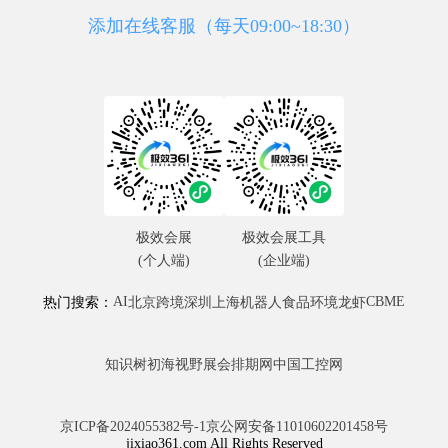
添加在线客服（每天09:00~18:30）
极效会展
极效会展工具
(个人端)
(企业端)
AI
CBME
热门搜索：
北京
跨境
深圳
上海
机器人
食品
环境
龙虾
知识树
初海视野
展会排期网
中国工控网
京ICP备2024055382号-1
京公网安备11010602201458号
jixiao361.com All Rights Reserved