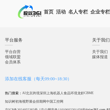
首页
活动
名人专栏
企业专
平台服务
关于我们
平台自营
关于我们
领域联盟
媒体报道
会员体系
添加在线客服（每天09:00~18:30）
AI
CBME
热门搜索：
北京
跨境
深圳
上海
机器人
食品
环境
龙虾
知识树
初海视野
展会排期网
中国工控网
jixiao361.com Al
京ICP备2024055382号-1
京公网安备11010602201458号