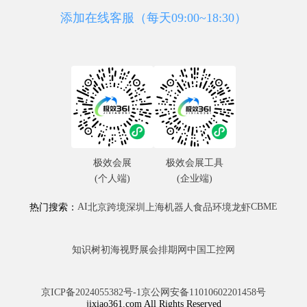
添加在线客服（每天09:00~18:30）
极效会展
极效会展工具
(个人端)
(企业端)
AI
CBME
热门搜索：
北京
跨境
深圳
上海
机器人
食品
环境
龙虾
知识树
初海视野
展会排期网
中国工控网
京ICP备2024055382号-1
京公网安备11010602201458号
jixiao361.com All Rights Reserved