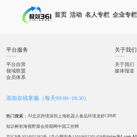
首页
活动
名人专栏
企业专
平台服务
关于我们
平台自营
关于我们
领域联盟
媒体报道
会员体系
添加在线客服（每天09:00~18:30）
AI
CBME
热门搜索：
北京
跨境
深圳
上海
机器人
食品
环境
龙虾
知识树
初海视野
展会排期网
中国工控网
jixiao361.com Al
京ICP备2024055382号-1
京公网安备11010602201458号