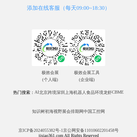
添加在线客服（每天09:00~18:30）
极效会展
极效会展工具
(个人端)
(企业端)
AI
CBME
热门搜索：
北京
跨境
深圳
上海
机器人
食品
环境
龙虾
知识树
初海视野
展会排期网
中国工控网
京ICP备2024055382号-1
京公网安备11010602201458号
jixiao361.com All Rights Reserved