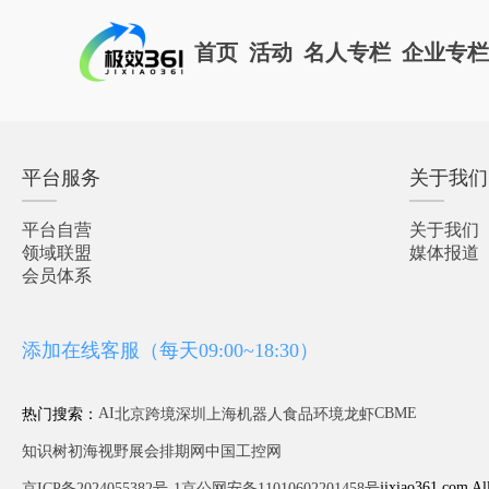
首页
活动
名人专栏
企业专
平台服务
关于我们
平台自营
关于我们
领域联盟
媒体报道
会员体系
添加在线客服（每天09:00~18:30）
AI
CBME
热门搜索：
北京
跨境
深圳
上海
机器人
食品
环境
龙虾
知识树
初海视野
展会排期网
中国工控网
jixiao361.com Al
京ICP备2024055382号-1
京公网安备11010602201458号