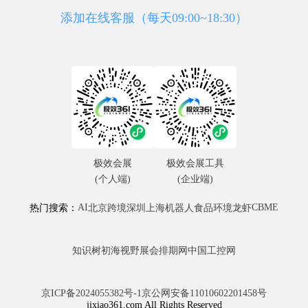
添加在线客服（每天09:00~18:30）
极效会展
极效会展工具
(个人端)
(企业端)
AI
CBME
热门搜索：
北京
跨境
深圳
上海
机器人
食品
环境
龙虾
知识树
初海视野
展会排期网
中国工控网
京ICP备2024055382号-1
京公网安备11010602201458号
jixiao361.com All Rights Reserved